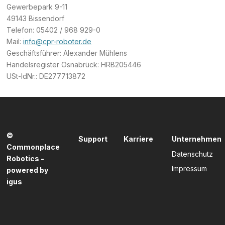
Gewerbepark 9-11
49143 Bissendorf
Telefon: 05402 / 968 929-0
Mail:
info@cpr-roboter.de
Geschäftsführer: Alexander Mühlens
Handelsregister Osnabrück: HRB205446
USt-IdNr.: DE277713872
©
Support
Karriere
Unternehmen
Commonplace
Datenschutz
Robotics -
Impressum
powered by
igus